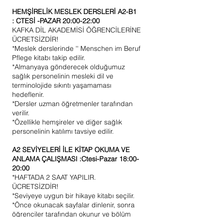
HEMŞİRELİK MESLEK DERSLERİ A2-B1
:
CTESİ -PAZAR 20:00-22:00
KAFKA DİL AKADEMİSİ ÖĞRENCİLERİNE
ÜCRETSİZDİR!
*Meslek derslerinde '' Menschen im Beruf
Pflege kitabı takip edilir.
*Almanyaya gönderecek olduğumuz
sağlık personelinin mesleki dil ve
terminolojide sıkıntı yaşamaması
hedeflenir.
*Dersler uzman öğretmenler tarafından
verilir.
*Özellikle hemşireler ve diğer sağlık
personelinin katılımı tavsiye edilir.
A2 SEVİYELERİ İLE KİTAP OKUMA VE
ANLAMA ÇALIŞMASI :Ctesi-Pazar 18:00-
20:00
*HAFTADA 2 SAAT YAPILIR.
ÜCRETSİZDİR!
*Seviyeye uygun bir hikaye kitabı seçilir.
*Önce okunacak sayfalar dinlenir, sonra
öğrenciler tarafından okunur ve bölüm