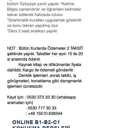
bölüm Türkçeye çeviri yapılır. *Kelime
Bilgisi canlandırılır ve öğrenilen kelimeler
tekrar edilerek hafızada tutulur.
*Grammatik kuralları uygulamalı gösterilir
ve konu tekrarı yapılmış olur.
*Ders 2 saat aralıksız yapılır.
NOT
:
Bütün Kurlarda
Ödemeler 2 TAKSİT
şeklinde yapılır. Taksitler her ayın 15 ile 20
si arasında ödenir.
Kaynak kitap ve dökümanlar fiyata
dahildir, Kargo ile ödemeli gönderilir.
Denklik işlemleri ,evrak takibi, iş
görüşmeleri, konaklama gibi danışmanlık
işlemleri ücretsizdir.
Kayıt için :
0530 373 33 30
(whatsapp
aramaları için)
:
0530 717 30 33
:
+49 15510 638344
ONLINE B1-B2-C1