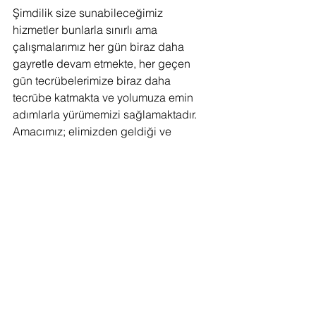
Şimdilik size sunabileceğimiz 
hizmetler bunlarla sınırlı ama 
çalışmalarımız her gün biraz daha 
gayretle devam etmekte, her geçen 
gün tecrübelerimize biraz daha 
tecrübe katmakta ve yolumuza emin 
adımlarla yürümemizi sağlamaktadır. 
Amacımız; elimizden geldiği ve 
dilimizin döndüğünce ihtiyacı olan 
insanları en kısa en hızlı şekilde 
bilgilendirmek, insanlara net ve doğru 
bilgiler sunabilmek. Almanya söz 
konusu olunca ortalıkta çok az ve 
tamamen kulaktan dolma bilgiler var. 
Özellikle Almanya'dan gelen Türk 
firmalarının ortaya attıkları gerçek dışı 
bilgiler insanlarımızın güvenini kırmış 
ve dolandırılma korkusuyla baş başa 