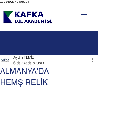
1373692840408294
Aydın TEMİZ
6 dakikada okunur
ALMANYA'DA
HEMŞİRELİK