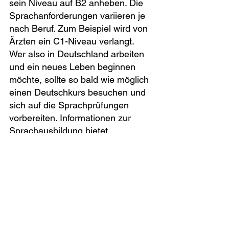
sein Niveau auf B2 anheben. Die 
Sprachanforderungen variieren je 
nach Beruf. Zum Beispiel wird von 
Ärzten ein C1-Niveau verlangt.
Wer also in Deutschland arbeiten 
und ein neues Leben beginnen 
möchte, sollte so bald wie möglich 
einen Deutschkurs besuchen und 
sich auf die Sprachprüfungen 
vorbereiten. Informationen zur 
Sprachausbildung bietet 
beispielsweise die Kafka 
Sprachakademie.
Im digitalen und IT-Bereich wurde 
die frühere Voraussetzung von fünf 
Jahren Berufserfahrung in der 
Türkei auf drei Jahre reduziert. 
Ingenieure und Wissenschaftler 